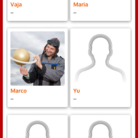
Vaja
Maria
""
""
Marco
Yu
""
""