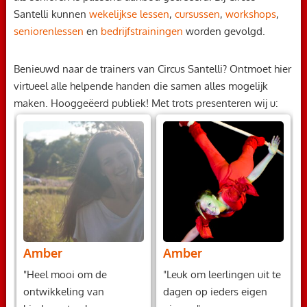
Santelli kunnen
wekelijkse lessen
,
cursussen
,
workshops
,
seniorenlessen
en
bedrijfstrainingen
worden gevolgd.
Benieuwd naar de trainers van Circus Santelli? Ontmoet hier
virtueel alle helpende handen die samen alles mogelijk
maken. Hooggeëerd publiek! Met trots presenteren wij u:
Amber
Amber
"Heel mooi om de
"Leuk om leerlingen uit te
ontwikkeling van
dagen op ieders eigen