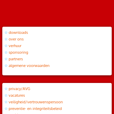
downloads
over ons
verhuur
sponsoring
partners
algemene voorwaarden
privacy/AVG
vacatures
veiligheid/vertrouwenspersoon
preventie- en integriteitsbeleid