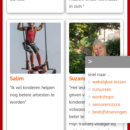
in zich."
>
snel naar …
Salim
Suzanne
wekelijkse lessen
"Ik wil kinderen helpen
"Het leukste aan training
cursussen
nog betere artiesten te
geven vind ik dat ik de
workshops
worden"
kinderen (en
seniorencircus
volwassenen) kan helpen
bedrijfstrainingen
beter te worden, zoals
mijn trainers vroeger bij