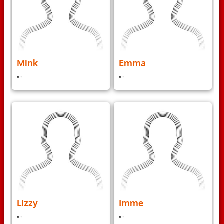
Mink
Emma
""
""
Lizzy
Imme
""
""