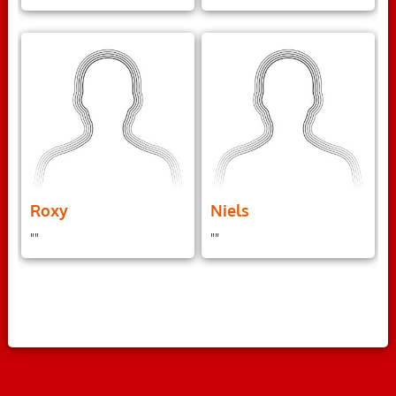
Roxy
Niels
""
""