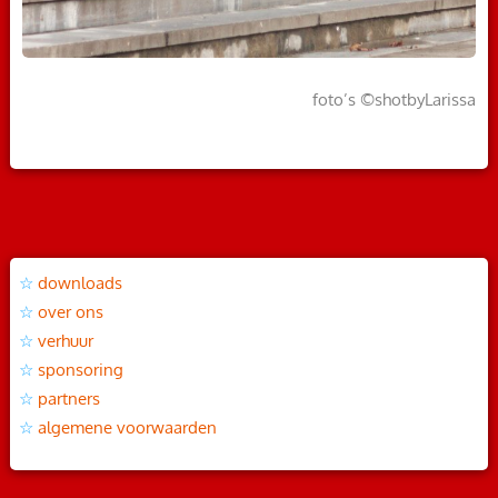
foto’s ©shotbyLarissa
downloads
over ons
verhuur
sponsoring
partners
algemene voorwaarden