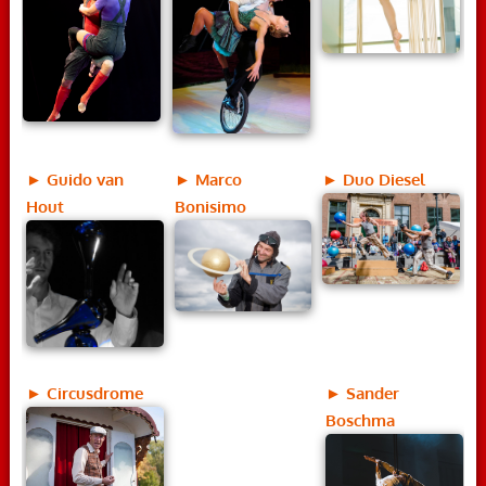
► Guido van
► Marco
► Duo Diesel
Hout
Bonisimo
► Circusdrome
► Sander
Boschma