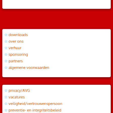
downloads
over ons
verhuur
sponsoring
partners
algemene voorwaarden
privacy/AVG
vacatures
veiligheid/vertrouwenspersoon
preventie- en integriteitsbeleid