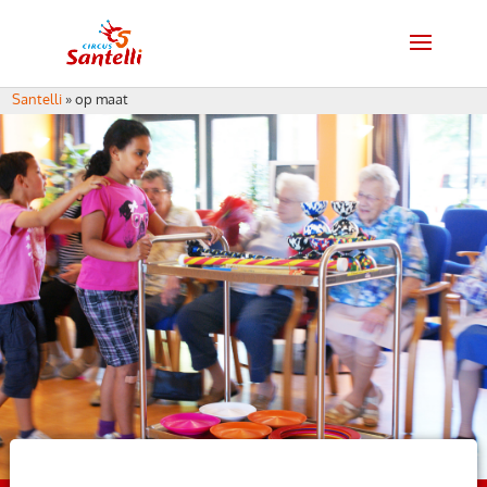
Santelli
»
op maat