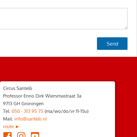
Circus Santelli
Professor Enno Dirk Wiersmastraat 3a
9713 GH Groningen
Tel:
050 - 313 95 75
(ma/wo/do/vr 11-15u)
Mail:
info@santelli.nl
route ►