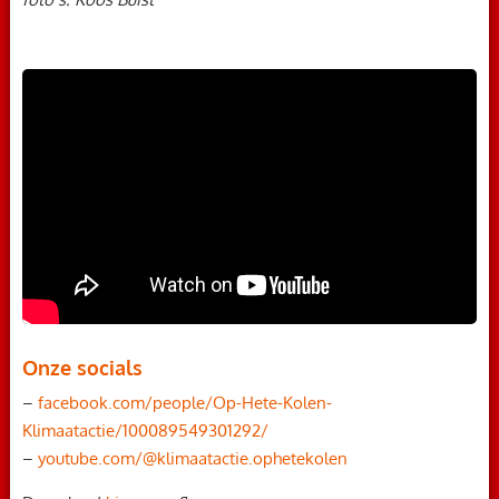
Onze socials
–
facebook.com/people/Op-Hete-Kolen-
Klimaatactie/100089549301292/
–
youtube.com/@klimaatactie.ophetekolen