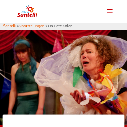
Santelli
»
voorstellingen
»
Op Hete Kolen